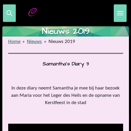
Ga
Samantha Steenwijk Fanclub
direct
naar
de
Nieuws 2019
hoofdinhoud
Home
»
Nieuws
»
Nieuws 2019
Samantha's Diary 3
In deze diary neemt Samantha je mee bij haar bezoek
aan Maria voor het Leger des Heils en de opname van
Kerstfeest in de stad