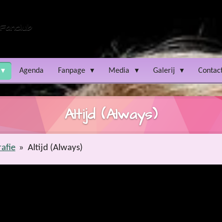
Fanclub
Agenda
Fanpage
Media
Galerij
Contac
Altijd (Always)
afie
»
Altijd (Always)