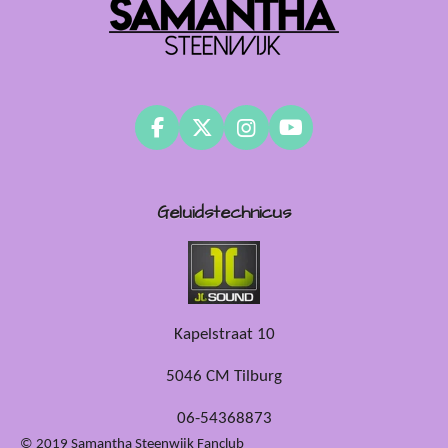
F
X
I
Y
a
n
o
c
s
u
e
t
T
Geluidstechnicus
b
a
u
o
g
b
o
r
e
k
a
m
Kapelstraat 10
5046 CM Tilburg
06-54368873
© 2019 Samantha Steenwijk Fanclub