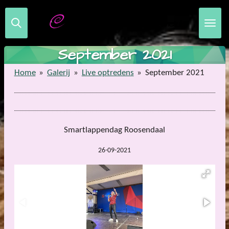
Ga
Samantha Steenwijk Fanclub
direct
naar
de
September 2021
hoofdinhoud
Home
»
Galerij
»
Live optredens
»
September 2021
Smartlappendag Roosendaal
26-09-2021